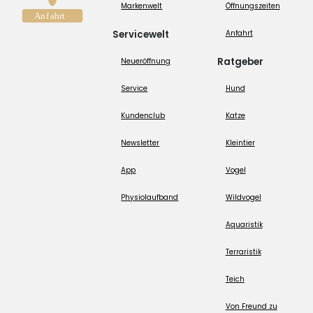
Markenwelt
Öffnungszeiten
Servicewelt
Anfahrt
Ratgeber
Neueröffnung
Service
Hund
Kundenclub
Katze
Newsletter
Kleintier
App
Vogel
Physiolaufband
Wildvogel
Aquaristik
Terraristik
Teich
Von Freund zu