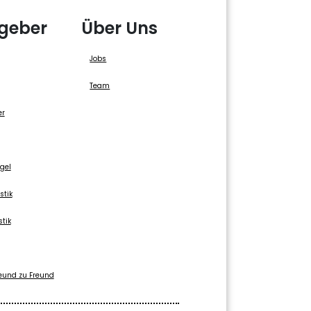
geber
Über Uns
Jobs
Team
er
gel
stik
stik
eund zu Freund