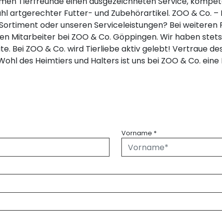
en Tierfreunde einen ausgezeichneten Service, kompet
 artgerechter Futter- und Zubehörartikel. ZOO & Co. – D
rtiment oder unseren Serviceleistungen? Bei weiteren F
 Mitarbeiter bei ZOO & Co. Göppingen. Wir haben stets e
ite. Bei ZOO & Co. wird Tierliebe aktiv gelebt! Vertraue 
ohl des Heimtiers und Halters ist uns bei ZOO & Co. ein
Vorname
*