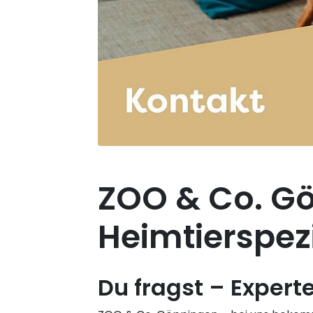
ZOO & Co. Gö
Heimtierspezi
Du fragst – Expert