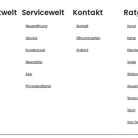
twelt
Servicewelt
Kontakt
Rat
Neueröffnung
Kontakt
Hund
Service
Öffnungszeiten
Katze
Kundenclub
Anfahrt
Kleinti
Newsletter
Vogel
App
Wildvo
Physiolaufband
Aquari
Terrari
Teich
Von Fr