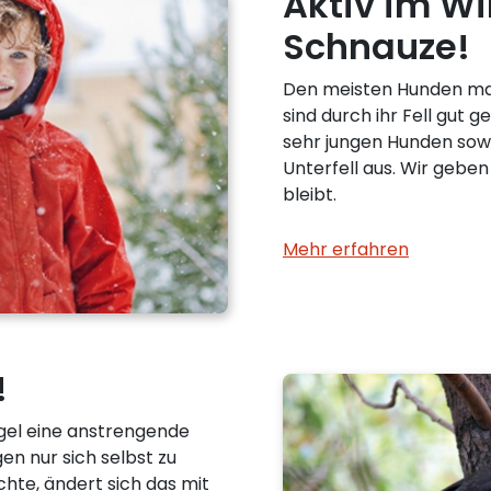
Aktiv im Wi
Schnauze!
Den meisten Hunden mac
sind durch ihr Fell gut g
sehr jungen Hunden sowi
Unterfell aus. Wir geben
bleibt.
Mehr erfahren
!
gel eine anstrengende
en nur sich selbst zu
te, ändert sich das mit